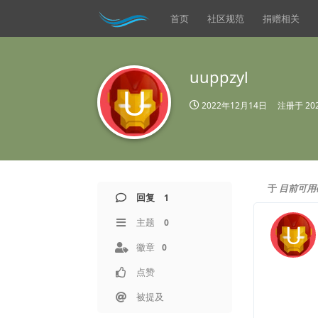
首页
社区规范
捐赠相关
uuppzyl
U
2022年12月14日
注册于
20
于
目前可用
回复
1
主题
0
U
徽章
0
点赞
被提及