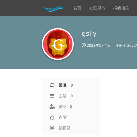
首页
社区规范
捐赠相关
gsljy
G
2022年5月1日
注册于
202
回复
0
主题
0
徽章
0
点赞
被提及