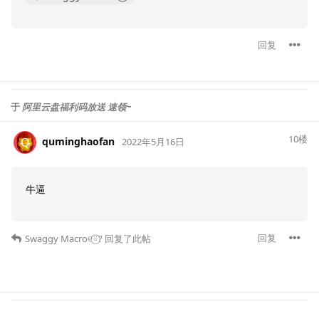
回复
于
阿里云盘福利码放送 速领~
10
楼
quminghaofan
Q
2022年5月16日
牛逼
回复
Swaggy Macro୧⍤⃝?
回复了此帖