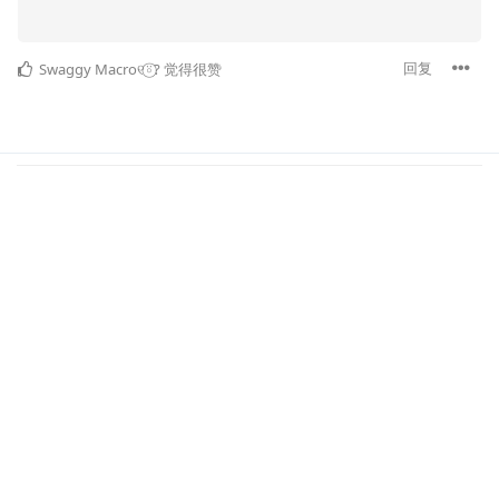
回复
Swaggy Macro୧⍤⃝?
觉得很赞