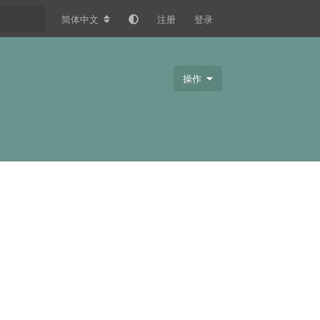
简体中文
注册
登录
操作