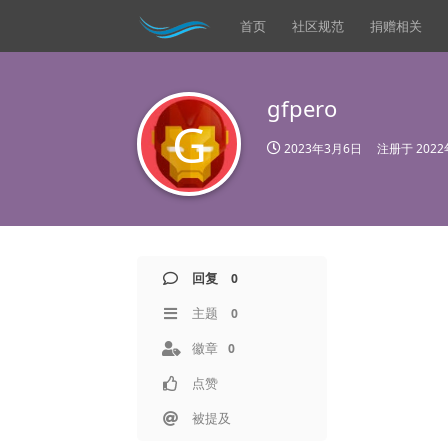
首页
社区规范
捐赠相关
gfpero
G
2023年3月6日
注册于
202
回复
0
主题
0
徽章
0
点赞
被提及