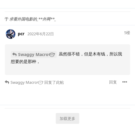
于
求看外国电影的_**外网**_
5
楼
pcr
2022年6月22日
虽然很不错，但是木有钱，所以我
Swaggy Macro୧⍤⃝?
想要的是那种，
回复
Swaggy Macro୧⍤⃝?
回复了此帖
加载更多