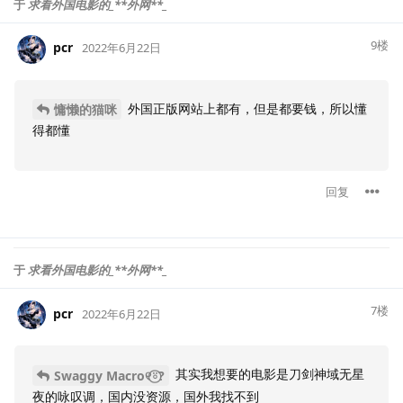
于
求看外国电影的_**外网**_
9
楼
pcr
2022年6月22日
外国正版网站上都有，但是都要钱，所以懂
慵懒的猫咪
得都懂
回复
于
求看外国电影的_**外网**_
7
楼
pcr
2022年6月22日
其实我想要的电影是刀剑神域无星
Swaggy Macro୧⍤⃝?
夜的咏叹调，国内没资源，国外我找不到