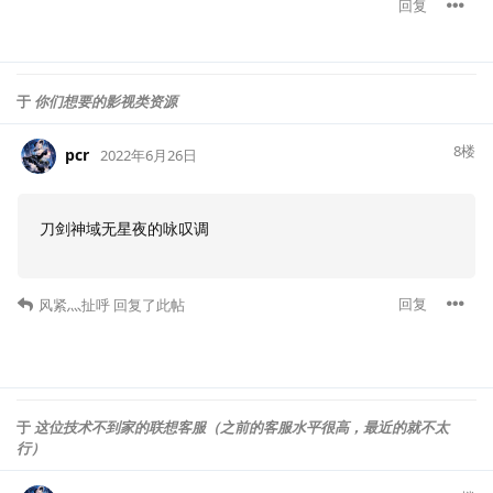
回复
于
你们想要的影视类资源
8
楼
pcr
2022年6月26日
刀剑神域无星夜的咏叹调
回复
风紧灬扯呼
回复了此帖
于
这位技术不到家的联想客服（之前的客服水平很高，最近的就不太
行）