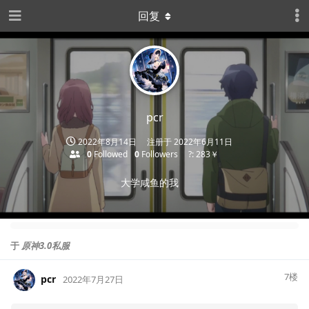
回复
pcr
2022年8月14日
注册于
2022年6月11日
0
Followed
0
Followers
?: 283￥
大学咸鱼的我
于
原神3.0私服
7
楼
pcr
2022年7月27日