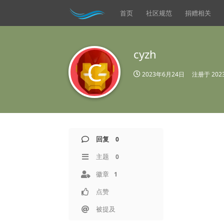
首页
社区规范
捐赠相关
cyzh
C
2023年6月24日
注册于
20
回复
0
主题
0
徽章
1
点赞
被提及