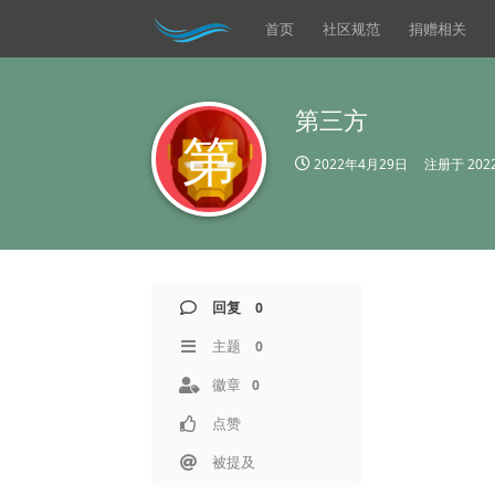
首页
社区规范
捐赠相关
第三方
第
2022年4月29日
注册于
20
回复
0
主题
0
徽章
0
点赞
被提及