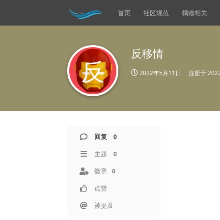
首页
社区规范
捐赠相关
反移情
反
2022年5月11日
注册于
20
回复
0
主题
0
徽章
0
点赞
被提及