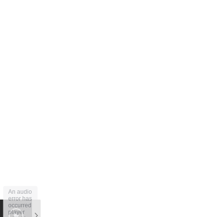
An audio
error has
occurred,
player