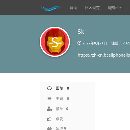
首页
社区规范
捐赠相关
Sk
S
2022年8月21日
注册于
20
https://zh-cn.bcellphoneli
回复
0
主题
0
徽章
0
点赞
被提及