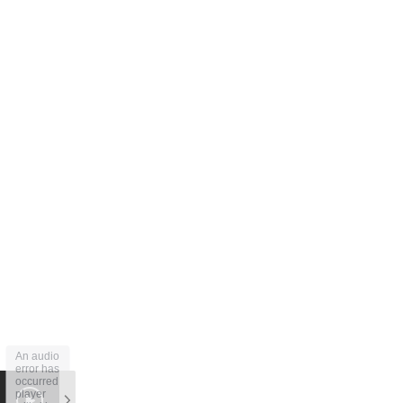
An audio
error has
occurred,
player