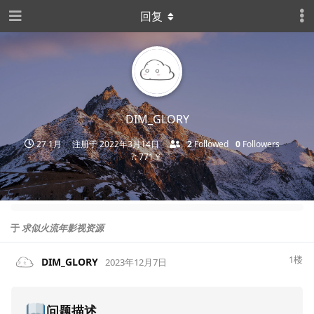
回复
DIM_GLORY
27 1月
注册于
2022年3月14日
2
Followed
0
Followers
?: 771￥
于
求似火流年影视资源
1
楼
DIM_GLORY
2023年12月7日
问题描述