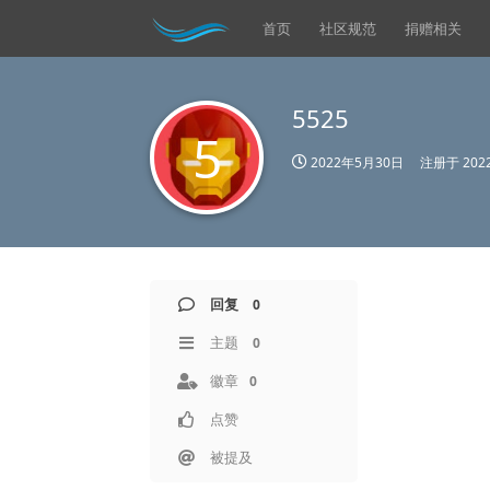
首页
社区规范
捐赠相关
5525
5
2022年5月30日
注册于
20
回复
0
主题
0
徽章
0
点赞
被提及