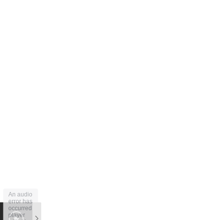
An audio
error has
occurred,
player