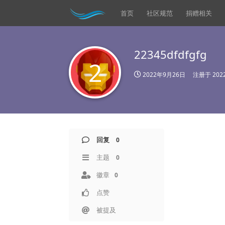
首页
社区规范
捐赠相关
22345dfdfgfg
2
2022年9月26日
注册于
20
回复
0
主题
0
徽章
0
点赞
被提及