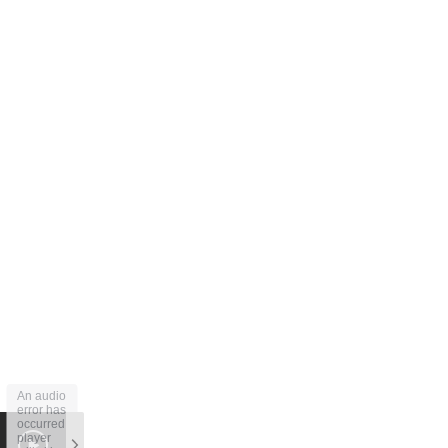
An audio
error has
occurred,
player