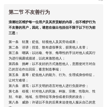
第二节 不友善行为
浪潮社区维护每一位用户及其所贡献的内容，但不维护行为
不友善的用户，因此，请您在做出包括但不限于以下行为前
三思：
第一条 轻蔑：贬低、轻视他人及其劳动成果；
第二条 诽谤：捏造、散布虚假事实，损害他人名誉；
第三条 嘲讽：以比喻、夸张、侮辱性的手法对他人或其行
为进行揭露或描述，以此来激怒他人；
第四条 挑衅：以不友好的方式激怒他人，意图使对方对自
己的言论作出回应，蓄意制造事端；
第五条 羞辱：贬低他人的能力、行为、生理或身份特征，
让对方难堪；
第六条 谩骂：以不文明的语言对他人进行负面评价；
第七条 歧视：针对他人的民族、种族、宗教、性取向、性
别、年龄、地域、生理特征等身份或者归类的攻击；
第八条 威胁：许诺以不良的后果来迫使他人服从自己的意