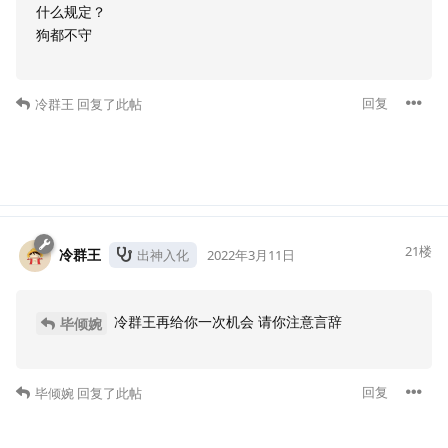
什么规定？
狗都不守
回复
冷群王
回复了此帖
21
楼
冷群王
出神入化
2022年3月11日
冷群王再给你一次机会 请你注意言辞
毕倾婉
回复
毕倾婉
回复了此帖