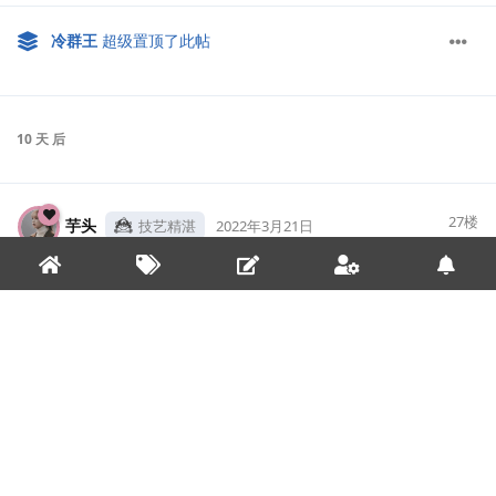
冷群王
超级置顶了此帖
10 天
后
27
楼
芋头
技艺精湛
2022年3月21日
支持
Swaggy Macro୧⍤⃝?
回复
Swaggy Macro୧⍤⃝?
觉得很赞