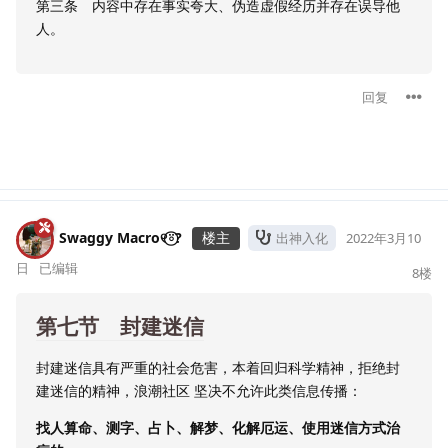
第三条 内容中存在事实夸大、伪造虚假经历并存在误导他
人。
回复
Swaggy Macro୧⍤⃝?
楼主
出神入化
2022年3月10
日
已编辑
8
楼
第七节 封建迷信
封建迷信具有严重的社会危害，本着回归科学精神，拒绝封
建迷信的精神，浪潮社区 坚决不允许此类信息传播：
找人算命、测字、占卜、解梦、化解厄运、使用迷信方式治