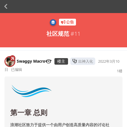
公告
社区规范
#
11
Swaggy Macro୧⍤⃝?
楼主
出神入化
2022年3月10
日
已编辑
1
楼
第一章 总则
浪潮社区致力于提供一个由用户创造高质量内容的讨论社