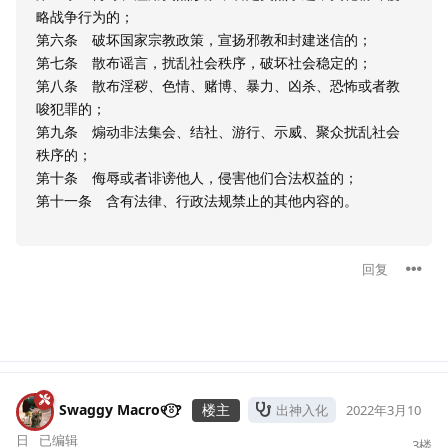
略战争行为的；
第六条 破坏国家宗教政策，宣扬邪教和封建迷信的；
第七条 散布谣言，扰乱社会秩序，破坏社会稳定的；
第八条 散布淫秽、色情、赌博、暴力、凶杀、恐怖或者教
唆犯罪的；
第九条 煽动非法集会、结社、游行、示威、聚众扰乱社会
秩序的；
第十条 侮辱或者诽谤他人，侵害他们合法权益的；
第十一条 含有法律、行政法规禁止的其他内容的。
回复
Swaggy Macro୧⍤⃝?
楼主
出神入化
2022年3月10
日
已编辑
3
楼